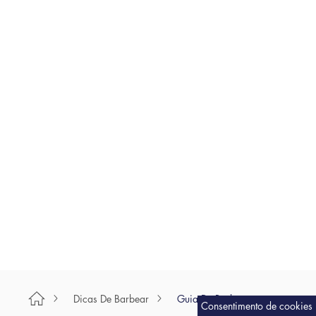
Como Aparar e Modelar a Barba do
Pescoço?
Dicas De Barbear
Guia De Barbear