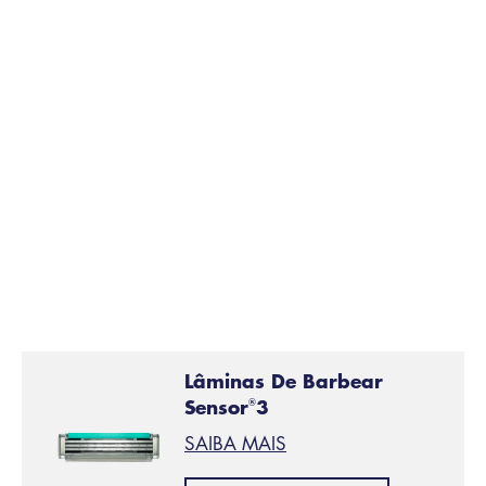
Durante o barbear, passe frequentemente as
lâminas
da máquina de barbear
por água para remover os
pelos, os resíduos de pele ou de gel de barbear. Nao
se esqueça de seguir as técnicas de limpeza da sua
máquina de barbear e abstenha-se de bater com a
máquina de barbear contra o lavatório – estes hábitos
podem danificar os seus componentes de precisao e
elevada tecnologia.
Lâminas De Barbear
Sensor
3
®
SAIBA MAIS