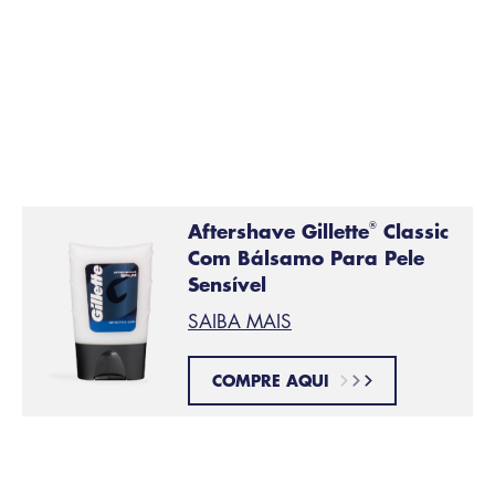
Proteja a pele delicada do seu rosto e de o toque final
ao seu barbear perfeito com
bálsamo aftershave
ou
outro produto hidratante. Este passo permite reidratar
e acalmar a sua pele, mantendo-a protegida o dia
inteiro.
Aftershave Gillette
Classic
®
Com Bálsamo Para Pele
Sensível
SAIBA MAIS
COMPRE AQUI