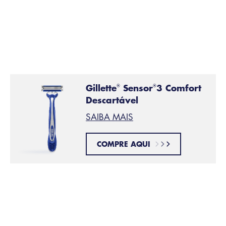
com eixo rotativo, de lâminas instaladas sobre molas
com movimento rotativo a frente, de um aparador de
precisao na parte de trás da recarga e de faixas
lubrificantes.
Gillette
Sensor
3 Comfort
®
®
Descartável
SAIBA MAIS
COMPRE AQUI