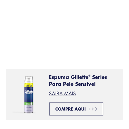
Em seguida, aplique a sua espuma ou
gel de barbear
preferido. Isto permite a máquina de barbear deslizar
com menos fricçao. O creme de barbear ajuda a
proteger o rosto de cortes e arranhoes e a evitar
irritaçoes.
Espuma Gillette
Series
®
Para Pele Sensível
SAIBA MAIS
COMPRE AQUI