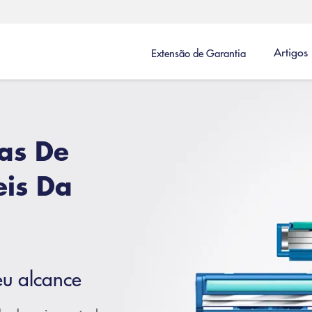
Artigos
Extensão de Garantia
as De
eis Da
eu alcance