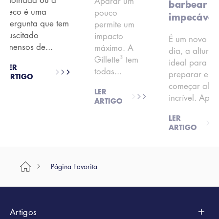
Aparar um
barbear
seco é uma
pouco
impecável
pergunta que tem
permite um
suscitado
impacto
É um novo
imensos de...
máximo. A
dia, a altura
®
Gillette
tem
ideal para se
LER
todas...
preparar e
ARTIGO
começar alg
LER
incrível. Apr..
ARTIGO
LER
ARTIGO
Página Favorita
Artigos