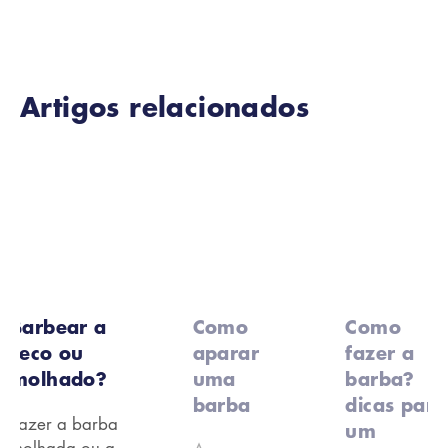
Artigos relacionados
Barbear a
Como
Como
seco ou
aparar
fazer a
molhado?
uma
barba?
barba
dicas para
Fazer a barba
um
molhada ou a