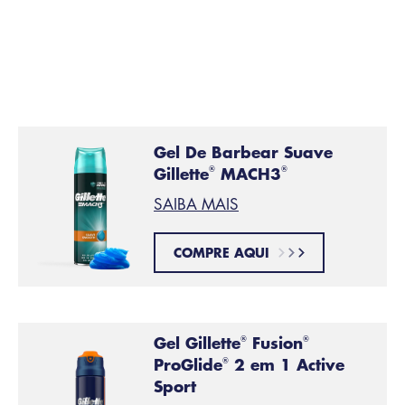
Dica 2:
Escolha um
gel de barbear
indicado para remover
®
®
sujidade e oleosidade, o
Gel Gillette
Fusion5
®
ProGlide
2 em 1 active sport
.
Gel De Barbear Suave
Gillette
MACH3
®
®
SAIBA MAIS
COMPRE AQUI
Gel Gillette
Fusion
®
®
ProGlide
2 em 1 Active
®
Sport