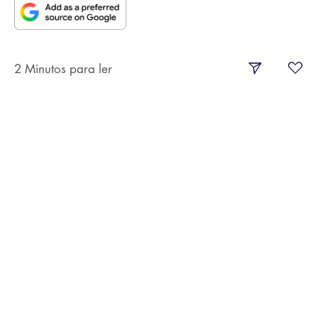
2 Minutos para ler
Dica 1:
Lave e hidrate rosto e pescoço antes de se barbear.
Use um sabonete ou um exfoliante facial, limpando
profundamente e ajudando a enfraquecer o pelo
facial antes do barbear. Também deve hidratar a pele
com água quente durante três minutos, no mínimo,
para enfraquecer o pelo facial e facilitar o corte.