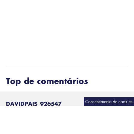
Dica 5:
À noite, lave o rosto com uma esponja sem sabão
para remover a oleosidade acumulada durante o dia.
Este artigo foi útil ?
Top de comentários
DAVIDPAIS_926547
EXCELENTE!
Excelente! enquadra-se perfeitamente no uso