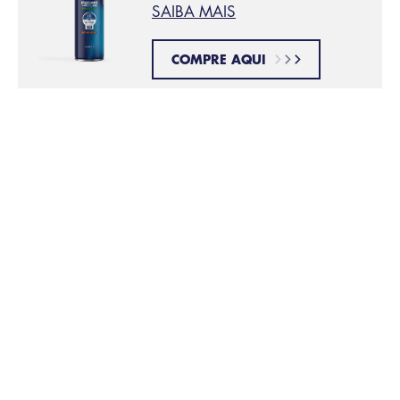
SAIBA MAIS
COMPRE AQUI
Dica 3:
Vá com calma - use movimentos leves e suaves
durante o barbear. Isto é especialmente importante
nas áreas da pele com reentrâncias. A máquina de
barbear é que deve fazer esforço, não o utilizador.
Dica 4:
Aplique um hidratante pós-barba leve. Isto ajudará a
garantir que a pele não irá compensar de forma
excessiva a
secura da pele
produzindo mais
oleosidade.