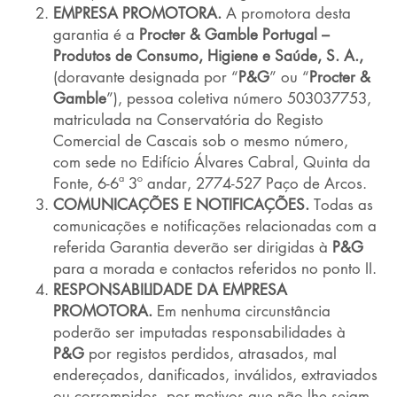
EMPRESA PROMOTORA.
A promotora desta
garantia é a
Procter & Gamble Portugal –
Produtos de Consumo, Higiene e Saúde, S. A.,
(doravante designada por “
P&G
” ou “
Procter &
Gamble
”), pessoa coletiva número 503037753,
matriculada na Conservatória do Registo
Comercial de Cascais sob o mesmo número,
com sede no Edifício Álvares Cabral, Quinta da
Fonte, 6-6ª 3º andar, 2774-527 Paço de Arcos.
COMUNICAÇÕES E NOTIFICAÇÕES.
Todas as
comunicações e notificações relacionadas com a
referida Garantia deverão ser dirigidas à
P&G
para a morada e contactos referidos no ponto II.
RESPONSABILIDADE DA EMPRESA
PROMOTORA.
Em nenhuma circunstância
poderão ser imputadas responsabilidades à
P&G
por registos perdidos, atrasados, mal
endereçados, danificados, inválidos, extraviados
ou corrompidos, por motivos que não lhe sejam