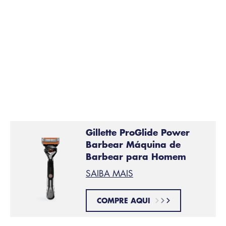
As máquinas de barbear Gillette Fusion5 Power e
Proglide Power
, que emitem micropulsações
suaves para reduzir a fricção e facilitar o deslizar
da máquina de barbear para proporcionar um
maior conforto.
Gillette ProGlide Power
Barbear Máquina de
Barbear para Homem
SAIBA MAIS
COMPRE AQUI