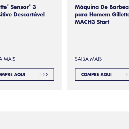
tte
Sensor
3
Máquina De Barbea
®
®
itive Descartável
para Homem Gillett
MACH3 Start
A MAIS
SAIBA MAIS
OMPRE AQUI
COMPRE AQUI