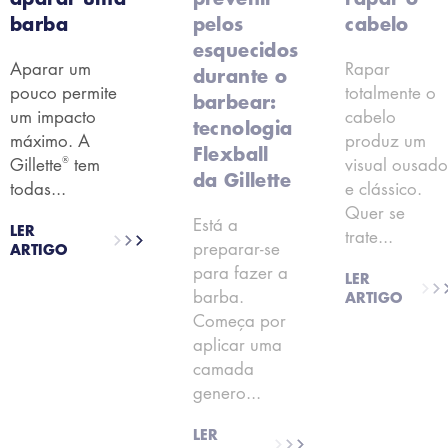
barba
pelos
cabelo
esquecidos
Aparar um
Rapar
durante o
pouco permite
totalmente o
barbear:
um impacto
cabelo
tecnologia
máximo. A
produz um
Flexball
®
Gillette
tem
visual ousad
da Gillette
todas...
e clássico.
Quer se
Está a
LER
trate...
preparar-se
ARTIGO
para fazer a
LER
barba.
ARTIGO
Começa por
aplicar uma
camada
genero...
LER