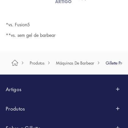
ARTIGO
*vs. Fusion5
**vs. sem gel de barbear
Produtos
Máquinas De Barbear
Gillette Pro
Artigos
Styling
Produtos
Sugestões De Poupança
Por Marcas