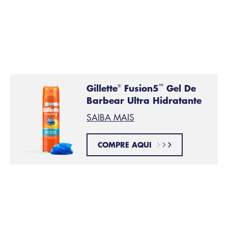
melhorar o deslizar da máquina de barbear e a
proteger a sua pele contra a irritação.
Os géis e
espumas de barbear da Gillette
ajudam-no a obter um
barbear suave
do início ao fim.
Gillette
Fusion5
Gel De
®
™
Barbear Ultra Hidratante
SAIBA MAIS
COMPRE AQUI
Evite lâminas rombas
PASSO 3: