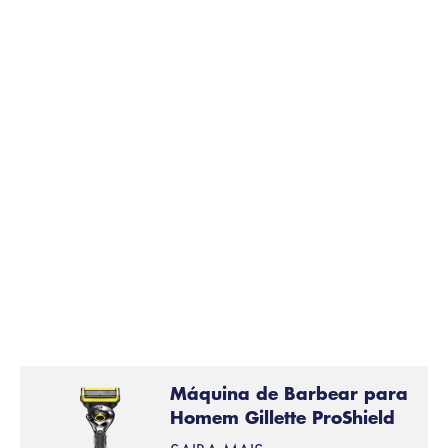
A Tecnologia FlexBall do cabo da
máquina de
barbear Gillette ProShield
permite às lâminas seguir
com facilidade os contornos do seu couro cabeludo.
Dobre as suas orelhas para baixo quando estiver a
trabalhar à sua volta, para evitar cortes
Máquina de Barbear para
Homem Gillette ProShield