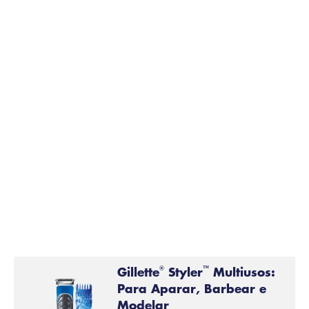
Remover os pelos durante ou imediatamente após o
duche ajuda a tornar aqueles pelos hirsutos mais
fáceis de cortar. Primeiro, poderá precisar de aparar
rapidamente os seus pelos com um aparador como o
Gillette STYLER
multifuncional. Antes de rapar o
cabelo, passe a mão no couro cabeludo para detetar
saliências e sinais.
Gillette
Styler
Multiusos:
®
™
Para Aparar, Barbear e
Modelar