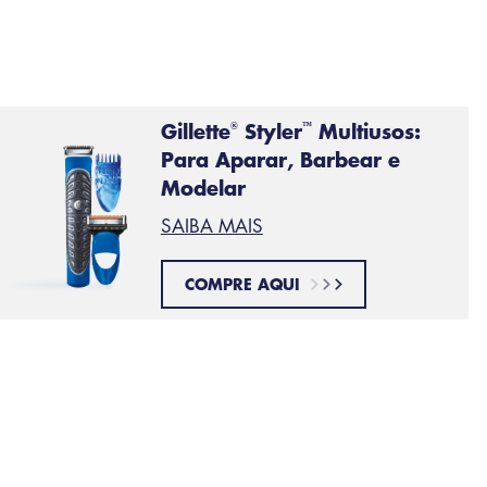
Gillette
Styler
Multiusos:
®
™
Para Aparar, Barbear e
Modelar
SAIBA MAIS
COMPRE AQUI
Barba de pistoleiro e bigode
Este v
Mutton
de man