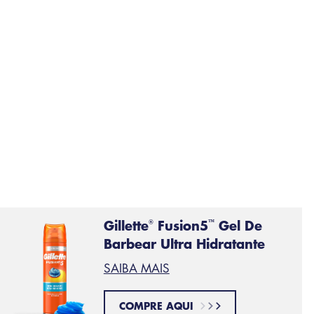
Faixa no queixo
Uma F
quanti
Gillette
Fusion5
Gel De
®
™
Barbear Ultra Hidratante
SAIBA MAIS
COMPRE AQUI