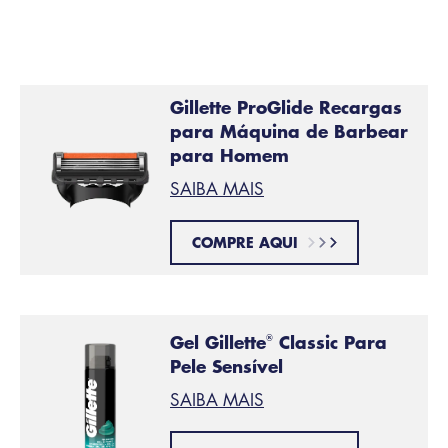
Após barbear, mantenha a pele hidratada com
o
Creme Gillette Aftershave
.
Gillette ProGlide Recargas
para Máquina de Barbear
para Homem
SAIBA MAIS
COMPRE AQUI
Gel Gillette
Classic Para
®
Pele Sensível
SAIBA MAIS