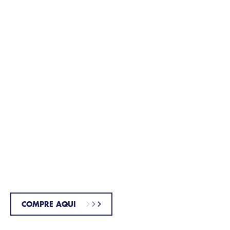
Gillette Series Sensitive Gel
Pós-barba Para Peles
Sensíveis
COMPRE AQUI