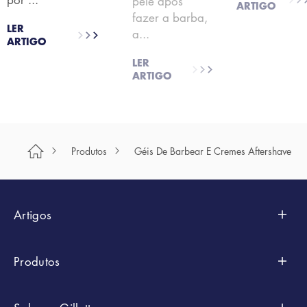
pele após
ARTIGO
fazer a barba,
LER
a...
ARTIGO
LER
ARTIGO
Produtos
Géis De Barbear E Cremes Aftershave
Artigos
Styling
Produtos
Sugestões De Poupança
Por Marcas