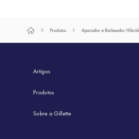
Produtos
Aparador e Barbeador Híbrid
Artigos
Styling
Produtos
Sugestões De Poupança
Por Marcas
Sobre a Gillette
Depilação Masculina
SkinGuard Sensitive
Por Tipo
A Nossa História
Cuidados Pessoais