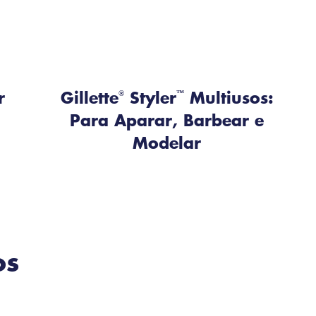
r
Gillette
®
Styler
™
Multiusos:
Para Aparar, Barbear e
Modelar
os