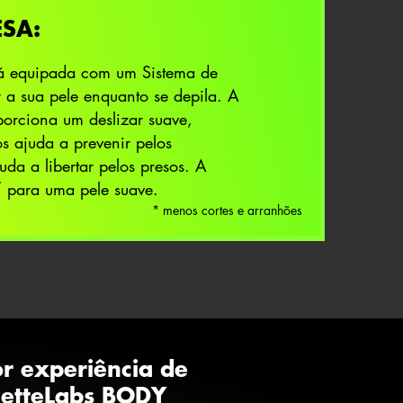
ESA:
stá equipada com um Sistema de
 a sua pele enquanto se depila. A
oporciona um deslizar suave,
s ajuda a prevenir pelos
uda a libertar pelos presos. A
*
para uma pele suave.
* menos cortes e arranhões
r experiência de
letteLabs BODY