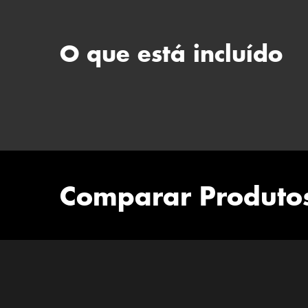
O que está incluído
GilletteLabs Body + Zona
Íntima
Comparar Produto