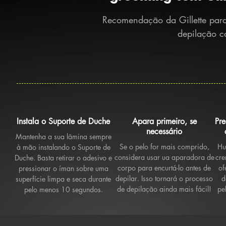
Recomendação da Gillette para
depilação c
Instala o Suporte de Duche
Apara primeiro, se
Pr
necessário
Mantenha a sua lâmina sempre
Se o pelo for mais comprido,
Hu
à mão instalando o Suporte de
considera usar ua aparadora de
cre
Duche. Basta retirar o adesivo e
corpo para encurtá-lo antes de
of
pressionar o íman sobre uma
depilar. Isso tornará o processo
d
superfície limpa e seca durante
de depilação ainda mais fácil!
pe
pelo menos 10 segundos.