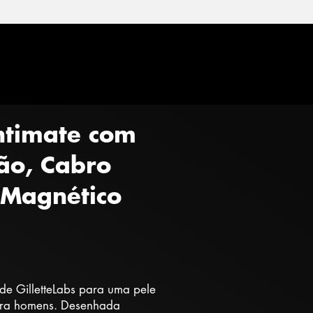
Intimate com
ção, Cabro
 Magnético
de GilletteLabs para uma pele
para homens. Desenhada