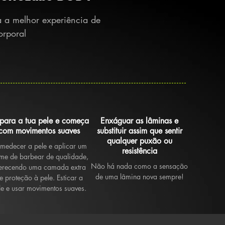
 a melhor experiência de
orporal
epara a tua pele e começa
Enxáguar as lâminas e
com movimentos suaves
substituir assim que sentir
qualquer puxão ou
medecer a pele e aplicar um
resistência
me de barbear de qualidade,
Não há nada como a sensação
erecendo uma camada extra
de uma lâmina nova sempre!
e proteção à pele. Esticar a
le e usar movimentos suaves.