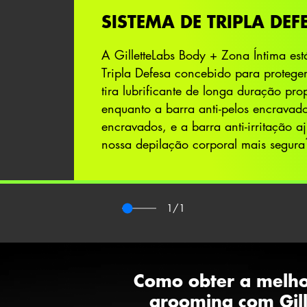
SISTEMA DE TRIPLA DEF
A GilletteLabs Body + Zona Íntima e
Tripla Defesa concebido para proteger
tira lubrificante de longa duração pr
enquanto a barra anti-pelos encravado
encravados, e a barra anti-irritação aj
nossa depilação corporal mais segura
1
/1
Como obter a melho
grooming com Gil