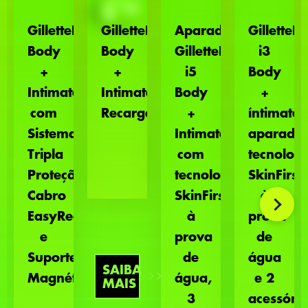
GilletteLabs
GilletteLabs
Aparadora
GilletteL
Body
Body
GilletteLabs
i3
+
+
i5
Body
Intimate
Intimate
Body
+
com
Recargas
+
íntimate
Sistema
Intimate
aparador
Tripla
com
tecnologi
Proteção,
tecnologia
SkinFirst,
Cabro
SkinFirst,
à
EasyReach
à
prova
e
prova
de
Suporte
de
água
SAIBA
Magnético
água,
e 2
MAIS
3
acessório