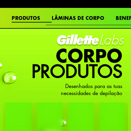
LÂMINAS DE CORPO
BENEF
PRODUTOS
CORPO
PRODUTOS
Desenhados para as tuas
necessidades de depilação