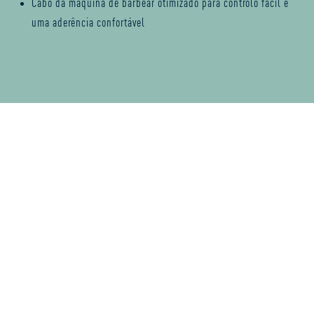
Cabo da máquina de barbear otimizado para controlo fácil e
uma aderência confortável
Explora a nossa linha de máquinas de
precisão e produtos de cuidados de
qualidade para dominares o teu estilo
de barba em casa.