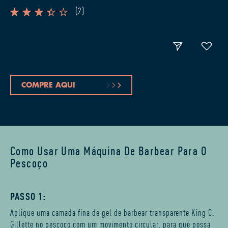
(
2
)
COMPRE AQUI
Como Usar Uma Máquina De Barbear Para O
Pescoço
PASSO 1:
Aplique uma camada fina de gel de barbear transparente King C.
Gillette no pescoço com um movimento circular, para que possa