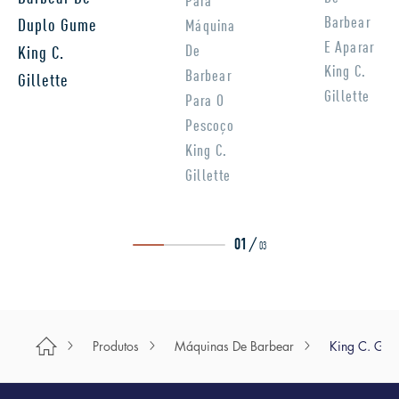
Para
Barbear
Duplo Gume
Máquina
E Aparar
De
King C.
King C.
Barbear
Gillette
Gillette
Para O
Pescoço
King C.
Gillette
/
01
03
Produtos
Máquinas De Barbear
King C. Gill