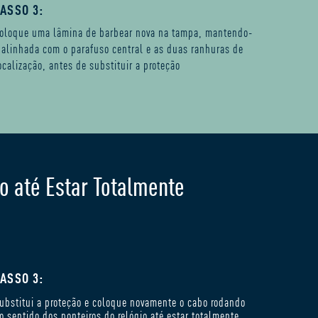
ASSO 3:
oloque uma lâmina de barbear nova na tampa, mantendo-
 alinhada com o parafuso central e as duas ranhuras de
ocalização, antes de substituir a proteção
o até Estar Totalmente
ASSO 3:
ubstitui a proteção e coloque novamente o cabo rodando
o sentido dos ponteiros do relógio até estar totalmente