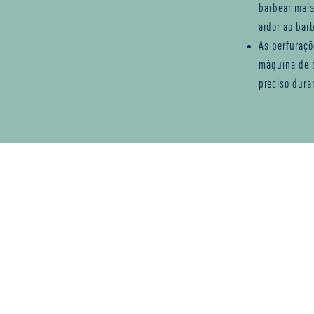
barbear mais
ardor ao bar
As perfuraçõ
máquina de 
preciso dura
ha de máquinas de precisão e pro
ara dominares o teu estilo de ba