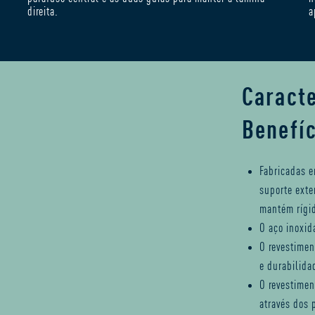
direita.
a
Caracte
Benefí
Fabricadas e
suporte exte
mantém rígid
O aço inoxid
O revestimen
e durabilida
O revestimen
através dos 