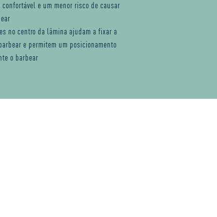
 confortável e um menor risco de causar
bear
es no centro da lâmina ajudam a fixar a
barbear e permitem um posicionamento
nte o barbear
dutos de cuidados de
rba em casa.