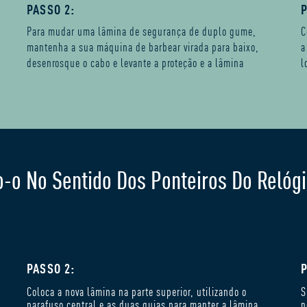
PASSO 2:
P
Para mudar uma lâmina de segurança de duplo gume,
C
mantenha a sua máquina de barbear virada para baixo,
a
desenrosque o cabo e levante a proteção e a lâmina
l
-o No Sentido Dos Ponteiros Do Relógi
PASSO 2:
P
Coloca a nova lâmina na parte superior, utilizando o
S
parafuso central e as duas guias para manter a lâmina
n