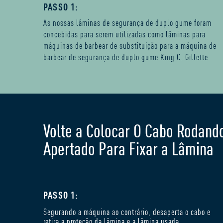
PASSO 1:
As nossas lâminas de segurança de duplo gume foram
concebidas para serem utilizadas como lâminas para
máquinas de barbear de substituição para a máquina de
barbear de segurança de duplo gume King C. Gillette
Volte a Colocar O Cabo Rodando
Apertado Para Fixar a Lâmina
PASSO 1:
Segurando a máquina ao contrário, desaperta o cabo e
retira a proteção da lâmina e a lâmina usada.